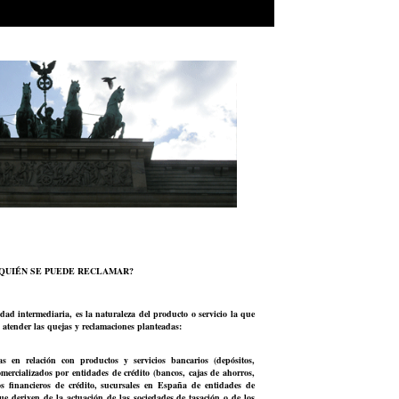
QUIÉN SE PUEDE RECLAMAR?
ad intermediaria, es la naturaleza del producto o servicio la que
 atender las quejas y reclamaciones planteadas:
ias en relación con productos y servicios bancarios (depósitos,
omercializados por entidades de crédito (bancos, cajas de ahorros,
tos financieros de crédito, sucursales en España de entidades de
que deriven de la actuación de las sociedades de tasación o de los