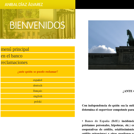
menú principal
en el banco
reclamaciones
¿ante quién se puede reclamar?
español
deutsch
français
¿ANTE 
english
polski
Con independencia de quién sea la entid
determina el supervisor competente para
•
Banco de España (BdE)
: incidenc
préstamos personales, hipotecas, etc.) c
cooperativas de crédito, establecimien
crédito extranjeras) y otras cuestiones 