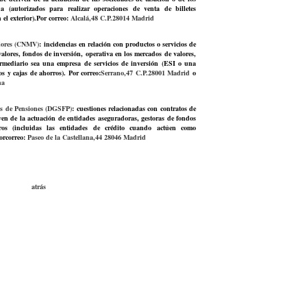
 (autorizados para realizar operaciones de venta de billetes
 el exterior).Por correo:
Alcalá,48 C.P.28014 Madrid
lores (CNMV)
: incidencias en relación con productos o servicios de
valores, fondos de inversión, operativa en los mercados de valores,
ermediario sea una empresa de servicios de inversión (ESI o una
s y cajas de ahorros). Por correo:
Serrano,47 C.P.28001 Madrid
o
na
os de Pensiones (DGSFP)
: cuestiones relacionadas con contratos de
ven de la actuación de entidades aseguradoras, gestoras de fondos
os (incluidas las entidades de crédito cuando actúen como
Porcorreo:
Paseo de la Castellana,44 28046 Madrid
atrás