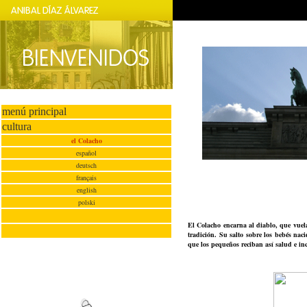
menú principal
cultura
el Colacho
español
deutsch
français
english
polski
El Colacho encarna al diablo, que vuela 
tradición. Su salto sobre los bebés nac
que los pequeños reciban así salud e incl